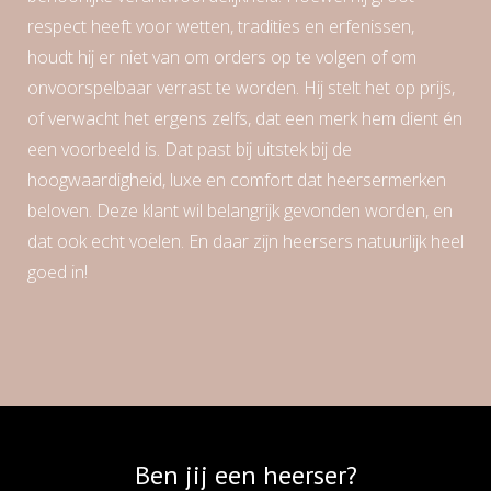
respect heeft voor wetten, tradities en erfenissen,
houdt hij er niet van om orders op te volgen of om
onvoorspelbaar verrast te worden. Hij stelt het op prijs,
of verwacht het ergens zelfs, dat een merk hem dient én
een voorbeeld is. Dat past bij uitstek bij de
hoogwaardigheid, luxe en comfort dat heersermerken
beloven. Deze klant wil belangrijk gevonden worden, en
dat ook echt voelen. En daar zijn heersers natuurlijk heel
goed in!
Ben jij een heerser?