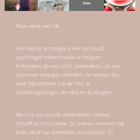
Maar eerst even dit...
Het heerser archetype is een van twaalf
psychologie-onderbouwde archetypen.
Archetypen zijn een soort oerkarakters, die een
universeel verlangen vertolken. De heerser dus,
maar bijvoorbeeld ook de held, de
ontdekkingsreiziger, de rebel en de wijsgeer.
Alle écht succesvolle ondernemers kennen
zichzelf en hun charme. Ze creëren een merk dat
klopt vanuit hun dominante archetype(n). Zo