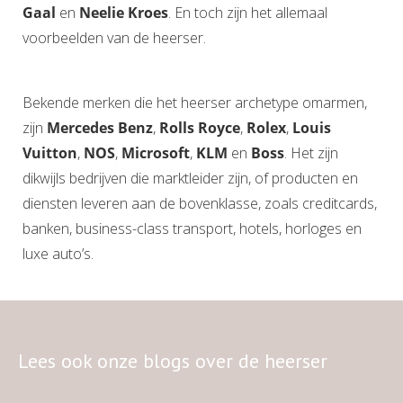
Gaal
en
Neelie Kroes
. En toch zijn het allemaal
voorbeelden van de heerser.
Bekende merken die het heerser archetype omarmen,
zijn
Mercedes Benz
,
Rolls Royce
,
Rolex
,
Louis
Vuitton
,
NOS
,
Microsoft
,
KLM
en
Boss
. Het zijn
dikwijls bedrijven die marktleider zijn, of producten en
diensten leveren aan de bovenklasse, zoals creditcards,
banken, business-class transport, hotels, horloges en
luxe auto’s.
Lees ook onze blogs over de heerser