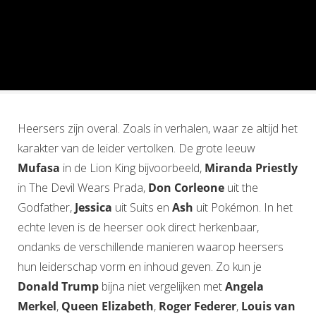
Waar kom je de heerser tegen?
Heersers zijn overal. Zoals in verhalen, waar ze altijd het
karakter van de leider vertolken. De grote leeuw
Mufasa
in de Lion King bijvoorbeeld,
Miranda Priestly
in The Devil Wears Prada,
Don Corleone
uit the
Godfather,
Jessica
uit Suits en
Ash
uit Pokémon. In het
echte leven is de heerser ook direct herkenbaar,
ondanks de verschillende manieren waarop heersers
hun leiderschap vorm en inhoud geven. Zo kun je
Donald Trump
bijna niet vergelijken met
Angela
Merkel
,
Queen Elizabeth
,
Roger Federer
,
Louis van